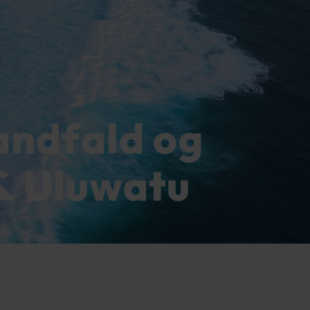
andfald og
 & Uluwatu