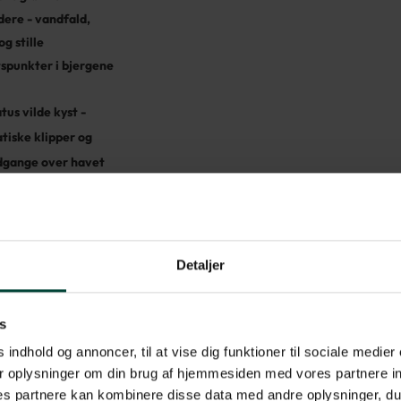
dere - vandfald,
og stille
tspunkter i bjergene
us vilde kyst -
tiske klipper og
dgange over havet
 chauffør på
portdage
Detaljer
id på hver
ation, så I får plads
s
, rytme og fordybelse
 indhold og annoncer, til at vise dig funktioner til sociale medier 
sen
r oplysninger om din brug af hjemmesiden med vores partnere in
s partnere kan kombinere disse data med andre oplysninger, du 