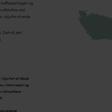
, kaffeplantager og
 afsluttes ved
r, skjulte strande
. Det rå, det
d.
 i hjertet af Ubud:
r, risterrasser og
iv atmosfære
lt
ks grønne