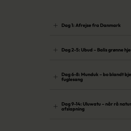
Dag 1: Afrejse fra Danmark
Dag 2-5: Ubud – Balis grønne hje
Dag 6-8: Munduk – bo blandt bje
fuglesang
Dag 9-14: Uluwatu – når rå natu
afslapning