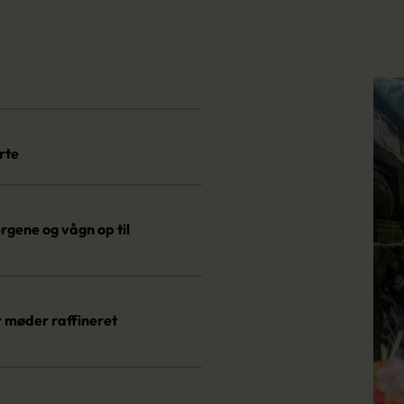
rte
rgene og vågn op til
r møder raffineret