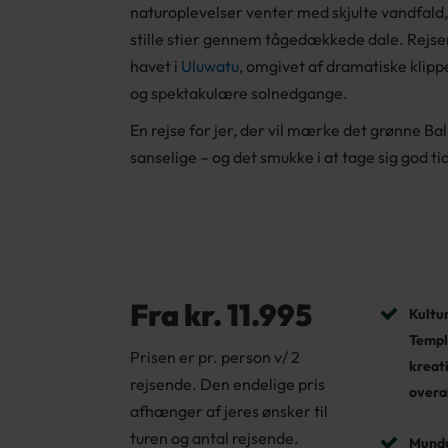
naturoplevelser venter med skjulte vandfald
stille stier gennem tågedækkede dale. Rejsen
havet i
Uluwatu
, omgivet af dramatiske klippe
og spektakulære solnedgange.
En rejse for jer, der vil mærke det grønne Bali
sanselige – og det smukke i at tage sig god ti
Fra kr. 11.995
Kultur
Temple
Prisen er pr. person v/ 2
kreat
rejsende. Den endelige pris
overa
afhænger af jeres ønsker til
turen og antal rejsende.
Mundu