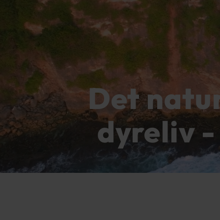
Det natur
dyreliv 