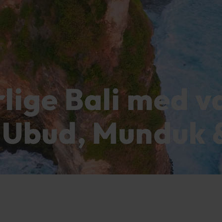
lige Bali med v
- Ubud, Munduk