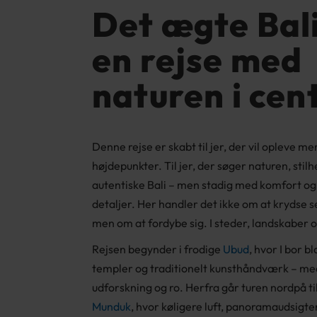
Det ægte Bal
en rejse med
naturen i ce
Denne rejse er skabt til jer, der vil opleve 
højdepunkter. Til jer, der søger naturen, stil
autentiske Bali – men stadig med komfort o
detaljer. Her handler det ikke om at krydse 
men om at fordybe sig. I steder, landskaber 
Rejsen begynder i frodige
Ubud
, hvor I bor b
templer og traditionelt kunsthåndværk – med 
udforskning og ro. Herfra går turen nordpå t
Munduk
, hvor køligere luft, panoramaudsigte