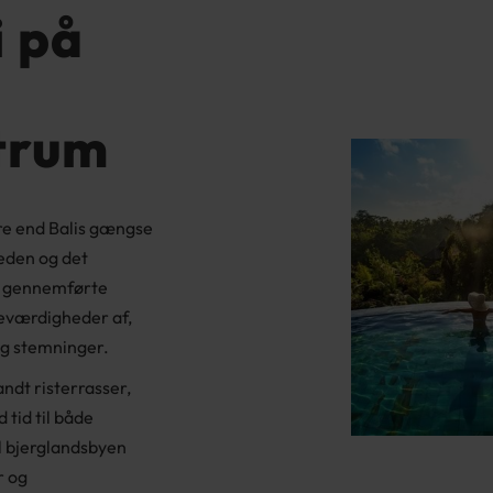
i på
ntrum
mere end Balis gængse
heden og det
g gennemførte
seværdigheder af,
og stemninger.
landt risterrasser,
tid til både
il bjerglandsbyen
r og