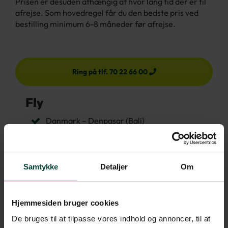
Prisen er desuden afhængig af hvor lang tid der er til
afrejse. Som hovedregel får du den bedste pris ved
bestilling minimum 6-8 måneder før afrejse.
Ring på tlf. 70 22 66 00
Fly
Danmark –
Denpasar (Bali)
Denpasar (Bali) – Danmark
Samtykke
Detaljer
Om
Hotel
11 overnatninger på hoteller anbefalet af
Risskov Rejser, fordelt på:
Hjemmesiden bruger cookies
3 overnatninger i Ubud
De bruges til at tilpasse vores indhold og annoncer, til at