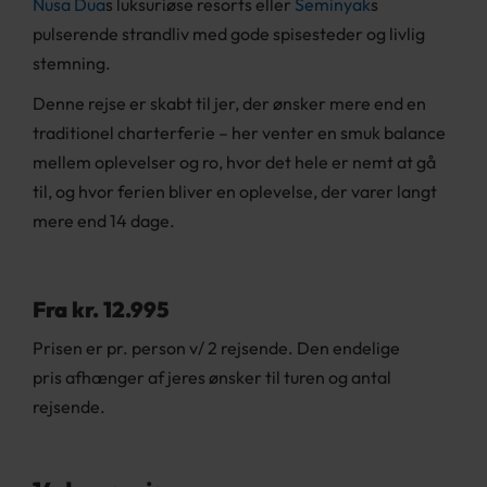
Nusa Dua
s luksuriøse resorts eller
Seminyak
s
pulserende strandliv med gode spisesteder og livlig
stemning.
Denne rejse er skabt til jer, der ønsker mere end en
traditionel charterferie – her venter en smuk balance
mellem oplevelser og ro, hvor det hele er nemt at gå
til, og hvor ferien bliver en oplevelse, der varer langt
mere end 14 dage.
Fra kr. 12.995
Prisen er pr. person v/ 2 rejsende. Den endelige
pris afhænger af jeres ønsker til turen og antal
rejsende.