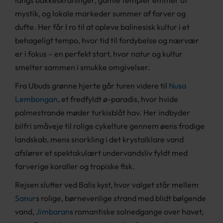
langs bakkeskråninger, gamle templer emmer af
mystik, og lokale markeder summer af farver og
dufte. Her får I ro til at opleve balinesisk kultur i et
behageligt tempo, hvor tid til fordybelse og nærvær
er i fokus – en perfekt start, hvor natur og kultur
smelter sammen i smukke omgivelser.
Fra Ubuds grønne hjerte går turen videre til
Nusa
Lembongan
, et fredfyldt ø-paradis, hvor hvide
palmestrande møder turkisblåt hav. Her indbyder
bilfri småveje til rolige cykelture gennem øens frodige
landskab, mens snorkling i det krystalklare vand
afslører et spektakulært undervandsliv fyldt med
farverige koraller og tropiske fisk.
Rejsen slutter ved Balis kyst, hvor valget står mellem
Sanur
s rolige, børnevenlige strand med blidt bølgende
vand,
Jimbaran
s romantiske solnedgange over havet,