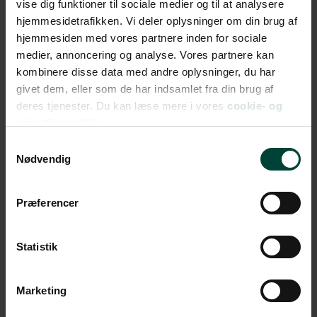
vise dig funktioner til sociale medier og til at analysere
4 overnatninger på Nusa Lembongan
hjemmesidetrafikken. Vi deler oplysninger om din brug af
4 overnatninger i Nusa
hjemmesiden med vores partnere inden for sociale
Dua/Sanur/Jimbaran/Seminyak
medier, annoncering og analyse. Vores partnere kan
Alle ophold er inkl. morgenmad
kombinere disse data med andre oplysninger, du har
givet dem, eller som de har indsamlet fra din brug af
deres tjenester. Du kan læse mere i vores
cookie- og
Transport
privatlivspolitik.
Privat transfer fra Denpasar lufthavn til Ubud
Samtykkevalg
Nødvendig
Privat transfer fra Ubud til færgeleje
Privat transfer fra færgeleje til Sanur/Nusa
Dua/Jimbaran/Seminyak
Præferencer
Privat transfer fra Sanur/Nusa
Dua/Jimbaran/Seminyak til Denpasar
Statistik
lufthavn
Marketing
Færge