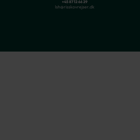
+45 87 12 66 29
lsh@risskovrejser.dk