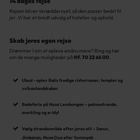
14 dages rejse
Rejsen bliver skræddersyet, så den passer bedst til
jer. Vi har et bredt udvalg af hoteller og ophold.
Skab jeres egen rejse
Drømmer I om at opleve endnu mere? Ring og hør
om de mange muligheder på
tlf. 70 22 66 00
.
Ubud - oplev Balis frodige risterrasser, templer og
vulkanlandskaber
Badeferie på Nusa Lembongan – palmestrande,
snorkling og ø-idyl
Vælg strandområde efter jeres stil
– Sanur,
Jimbaran, Nusa Dua eller Seminyak