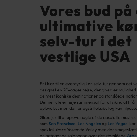
Vores bud på
ultimative kø
selv-tur i det
vestlige USA
Er I klar til en eventyrlig kør-selv-tur gennem det v
designet en 20-dages rejse, der giver jer mulighed 
de mest ikoniske destinationer og storslåede natio
Denne rute er nøje sammensat for at sikre, at I får
oplevelse, men den er også fleksibel og kan tilpasse
Glæd jer til at opleve nogle af de absolutte must-s
som
San Francisco
,
Los Angeles
og
Las Vegas
, kø
spektakulære Yosemite Valley med dens majestætis
en betagende solopgang over det storslåede
Gran