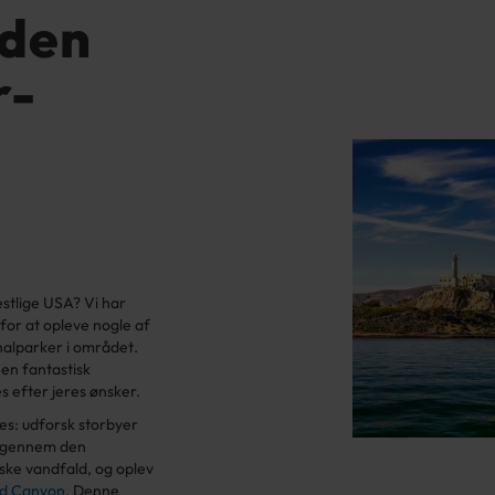
 den
r-
estlige USA? Vi har
for at opleve nogle af
nalparker i området.
 en fantastisk
s efter jeres ønsker.
ees: udforsk storbyer
r gennem den
ke vandfald, og oplev
d Canyon
. Denne