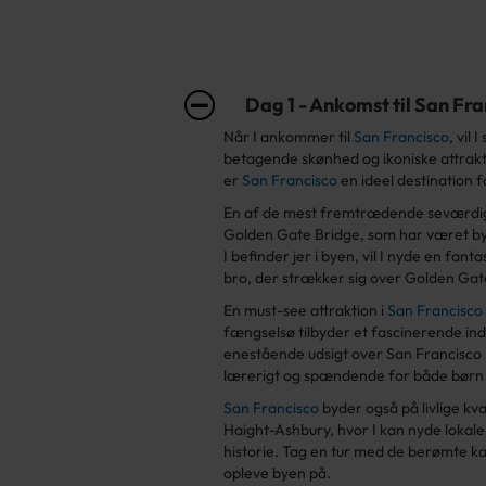
Dag 1 - Ankomst til San Fra
Når I ankommer til
San Francisco
, vil
betagende skønhed og ikoniske attrakti
er
San Francisco
en ideel destination f
En af de mest fremtrædende seværdi
Golden Gate Bridge, som har været by
I befinder jer i byen, vil I nyde en fan
bro, der strækker sig over Golden Gate
En must-see attraktion i
San Francisco
fængselsø tilbyder et fascinerende indb
enestående udsigt over San Francisco B
lærerigt og spændende for både børn
San Francisco
byder også på livlige k
Haight-Ashbury, hvor I kan nyde lokale
historie. Tag en tur med de berømte k
opleve byen på.