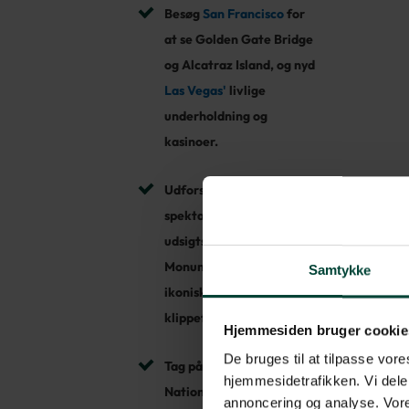
Besøg
San Francisco
for
at se Golden Gate Bridge
og Alcatraz Island, og nyd
Las Vegas'
livlige
underholdning og
kasinoer.
Udforsk
Grand Canyon’s
spektakulære
udsigtspunkter og
Monument Valley’s
Samtykke
ikoniske
klippeformationer.
Hjemmesiden bruger cookie
De bruges til at tilpasse vores
Tag på eventyr i Zion
hjemmesidetrafikken. Vi dele
National Park med Angels
annoncering og analyse. Vore