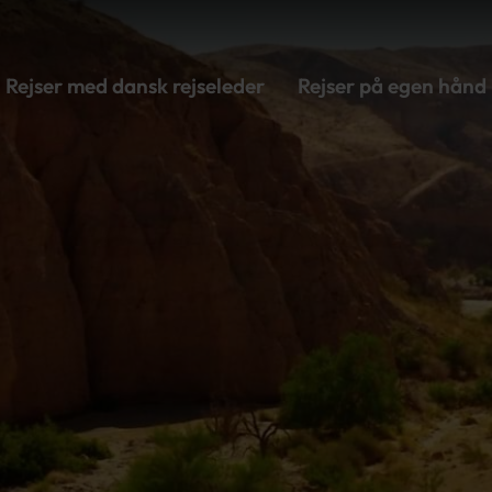
Rejser med dansk rejseleder
Rejser på egen hånd