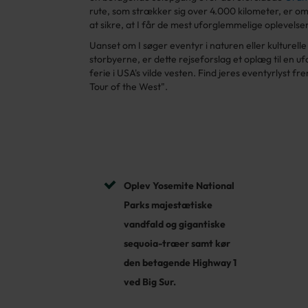
rute, som strækker sig over 4.000 kilometer, er om
at sikre, at I får de mest uforglemmelige oplevelser
Uanset om I søger eventyr i naturen eller kulturelle 
storbyerne, er dette rejseforslag et oplæg til en u
ferie i USA's vilde vesten. Find jeres eventyrlyst f
Tour of the West".
Oplev Yosemite National
Parks majestætiske
vandfald og gigantiske
sequoia-træer samt kør
den betagende Highway 1
ved Big Sur.