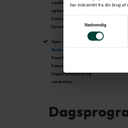
Landing og The Narrows,
har indsamlet fra din brug af
og beundre Bryce
Samtykkevalg
Canyon’s unikke hoodoo-
Nødvendig
formationer.
Oplev den historiske
Route 66
, udforsk Lake
Powell og Antelope
Canyon’s betagende
klippeformationer og
vandreture.
Dagsprogr