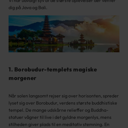
Vi har udvalgt syv af de største oplevelser der venter
dig på Java og Bali.
1. Borobudur-templets magiske
morgener
Når solen langsomt rejser sig over horisonten, spreder
lyset sig over Borobudur, verdens største buddhistiske
tempel. De mange udskårne relieffer og Buddha-
statuer vågner til live i det gyldne morgenlys, mens
stilheden giver plads til en meditativ stemning.
En