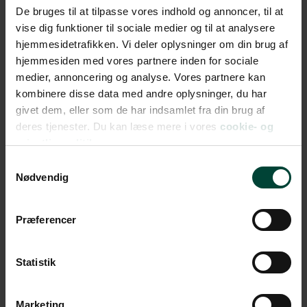
De bruges til at tilpasse vores indhold og annoncer, til at
Beach
vise dig funktioner til sociale medier og til at analysere
hjemmesidetrafikken. Vi deler oplysninger om din brug af
Sanur Beach byder på en rolig, charmerende stemning
hjemmesiden med vores partnere inden for sociale
med palmer, blid bølgegang og brede
medier, annoncering og analyse. Vores partnere kan
strandpromenader. Her er plads til at nyde
kombinere disse data med andre oplysninger, du har
afslappende gåture, tage en svømmetur i det lune hav
givet dem, eller som de har indsamlet fra din brug af
eller blot sidde og betragte livet, mens solen går ned
deres tjenester. Du kan læse mere i vores
cookie- og
og dagen stille glider over i aftenens fredfyldte
privatlivspolitik.
stemning.
Samtykkevalg
Nødvendig
Præferencer
Statistik
Marketing