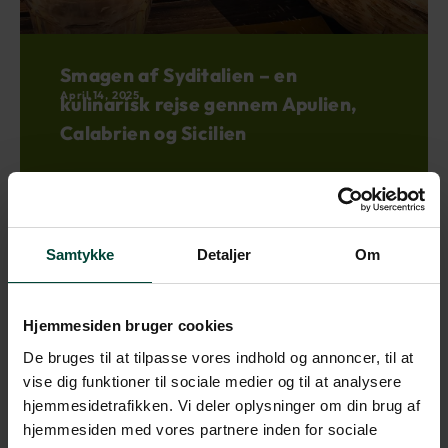
Smagen af Syditalien – en
April 14, 2025
kulinarisk rejse gennem Apulien,
Calabrien og Sicilien
Læs mere »
Samtykke
Detaljer
Om
Hjemmesiden bruger cookies
De bruges til at tilpasse vores indhold og annoncer, til at
vise dig funktioner til sociale medier og til at analysere
hjemmesidetrafikken. Vi deler oplysninger om din brug af
hjemmesiden med vores partnere inden for sociale