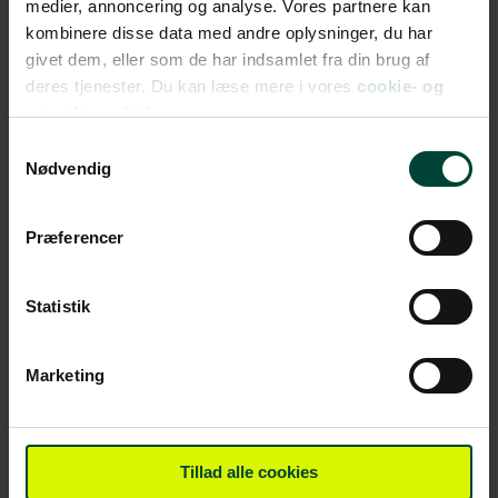
medier, annoncering og analyse. Vores partnere kan
kombinere disse data med andre oplysninger, du har
givet dem, eller som de har indsamlet fra din brug af
deres tjenester. Du kan læse mere i vores
cookie- og
privatlivspolitik.
Samtykkevalg
Rejseleder Torben Folkmann
Nødvendig
August 15, 2024
fortæller: Vietnams madkultur
Præferencer
Læs mere »
Statistik
Marketing
Tillad alle cookies