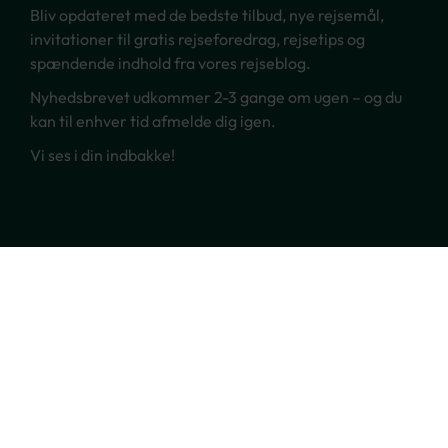
Bliv opdateret med de bedste tilbud, nye rejsemål,
invitationer til gratis rejseforedrag, rejsetips og
spændende indhold fra vores rejseblog.
Nyhedsbrevet udkommer 2-3 gange om ugen – og du
kan til enhver tid afmelde dig igen.
Vi ses i din indbakke!
Ring til os
70 22 66 00