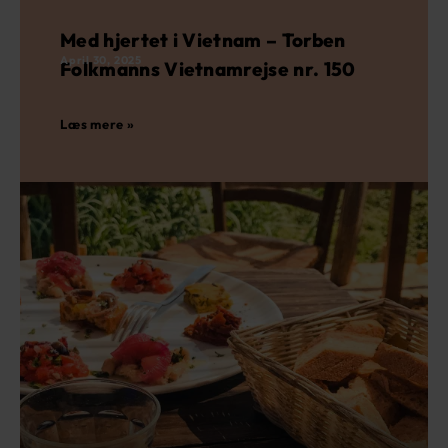
Med hjertet i Vietnam – Torben
April 30, 2025
Folkmanns Vietnamrejse nr. 150
Læs mere »