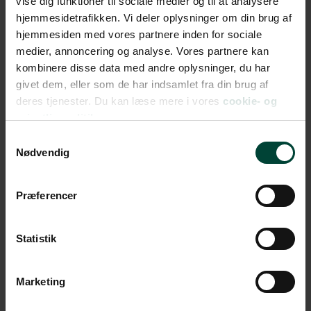
vise dig funktioner til sociale medier og til at analysere
hjemmesidetrafikken. Vi deler oplysninger om din brug af
hjemmesiden med vores partnere inden for sociale
medier, annoncering og analyse. Vores partnere kan
kombinere disse data med andre oplysninger, du har
Kolonihistorie på
De
givet dem, eller som de har indsamlet fra din brug af
Vestindiske Øer
deres tjenester. Du kan læse mere i vores
cookie- og
privatlivspolitik.
Oplev De Dansk Vestindiske Øer – et stykke dansk
Samtykkevalg
Nødvendig
historie i det Caribiske Hav. De tre øer St. Thomas, St.
John og St. Croix er kendt for deres næsten
overnaturlige skønhed med turkisfarvede vand, hvide
Præferencer
sandstrande og farverige byer samt en spændende
kolonihistorie, som vækker genklang hos mange
Statistik
danskere.
Gå i fodsporene på Peter von Scholten og fortiden i
Marketing
charmerende Charlotte Amalie, hvor danske
gadenavne og arkitektur stadig præger bybilledet, og