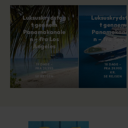
Luksuskrydstog
Luksuskryds
t gennem
t gennem
Panamakanale
Panamakana
n – fra Los
n – fra Tam
Angeles
19 DAGE -
18 DAGE -
FRA 39.995
FRA 39.995
KR.
KR.
SE REJSEN
SE REJSEN