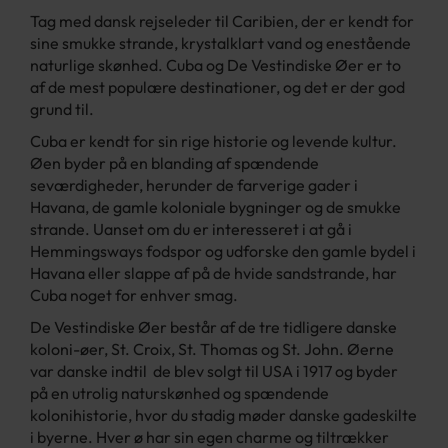
Tag med dansk rejseleder til Caribien, der er kendt for
sine smukke strande, krystalklart vand og enestående
naturlige skønhed. Cuba og De Vestindiske Øer er to
af de mest populære destinationer, og det er der god
grund til.
Cuba er kendt for sin rige historie og levende kultur.
Øen byder på en blanding af spændende
seværdigheder, herunder de farverige gader i
Havana, de gamle koloniale bygninger og de smukke
strande. Uanset om du er interesseret i at gå i
Hemmingsways fodspor og udforske den gamle bydel i
Havana eller slappe af på de hvide sandstrande, har
Cuba noget for enhver smag.
De Vestindiske Øer består af de tre tidligere danske
koloni-øer, St. Croix, St. Thomas og St. John. Øerne
var danske indtil de blev solgt til USA i 1917 og byder
på en utrolig naturskønhed og spændende
kolonihistorie, hvor du stadig møder danske gadeskilte
i byerne. Hver ø har sin egen charme og tiltrækker