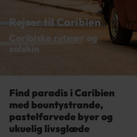
Rejser til Caribien
Caribiske rytmer og
solskin
Find paradis i Caribien
med bountystrande,
pastelfarvede byer og
ukuelig livsglæde