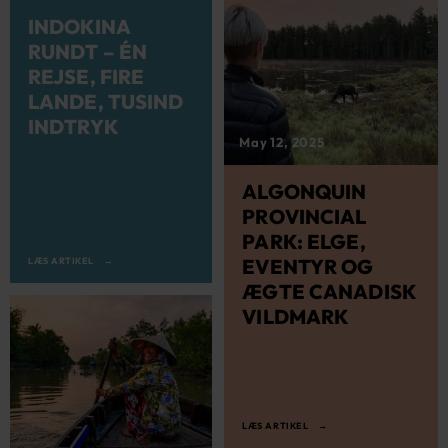
INDOKINA
RUNDT – ÉN
REJSE, FIRE
LANDE, TUSIND
INDTRYK
May 12, 2025
ALGONQUIN
PROVINCIAL
PARK: ELGE,
EVENTYR OG
LÆS ARTIKEL
ÆGTE CANADISK
VILDMARK
LÆS ARTIKEL