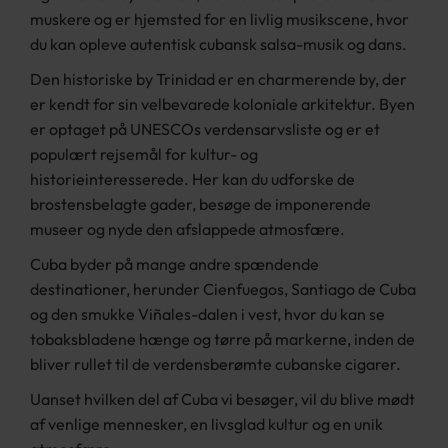
muskere og er hjemsted for en livlig musikscene, hvor
du kan opleve autentisk cubansk salsa-musik og dans.
Den historiske by Trinidad er en charmerende by, der
er kendt for sin velbevarede koloniale arkitektur. Byen
er optaget på UNESCOs verdensarvsliste og er et
populært rejsemål for kultur- og
historieinteresserede. Her kan du udforske de
brostensbelagte gader, besøge de imponerende
museer og nyde den afslappede atmosfære.
Cuba byder på mange andre spændende
destinationer, herunder Cienfuegos, Santiago de Cuba
og den smukke Viñales-dalen i vest, hvor du kan se
tobaksbladene hænge og tørre på markerne, inden de
bliver rullet til de verdensberømte cubanske cigarer.
Uanset hvilken del af Cuba vi besøger, vil du blive mødt
af venlige mennesker, en livsglad kultur og en unik