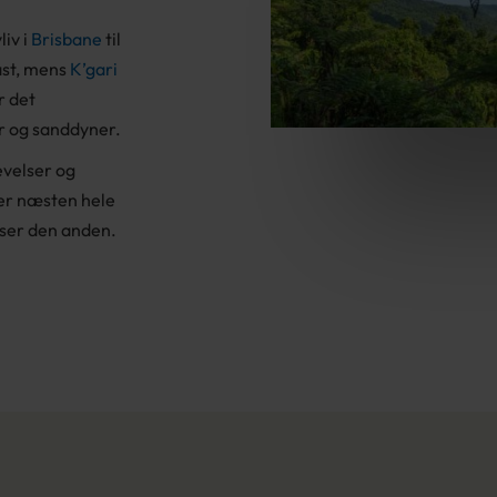
liv i
Brisbane
til
ast, mens
K’gari
r det
r og sanddyner.
evelser og
er næsten hele
øser den anden.