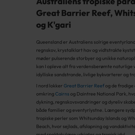
Australiens tropiske par
Great Barrier Reef, Whi
og K'gari
Queensland er Australiens solrige eventyrland
regnskov, krystalklart hav og vidtstrakte kyst
møder pulserende storbyer og unikke naturopl
kan I opleve alt fra verdensberømte naturlige v
idylliske sandstrande, livlige bykvarterer og tr
I nord lokker
Great Barrier Reef
og de frodige
omkring
Cairns
og Daintree National Park, hvo
dykning, regnskovsvandringer og dyreliv skabe
både familier og eventyrlystne. Længere sydpå
tropiske perler som Whitsunday Islands og W
Beach, hvor sejlads, afslapning og vandaktivi
med spektakulære udsigter og tropisk idyl.