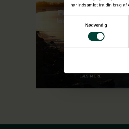
har indsamlet fra din brug af
Fra Sydney til Cairns
Samtykkevalg
langs den solrige kyst
Nødvendig
LÆS MERE