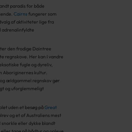
andt paradis for både
jsende.
Cairns
fungerer som
alg af aktiviteter lige fra
 adrenalinfyldte
ter den frodige Daintree
te regnskove. Her kan I vandre
ksotiske fugle og dyreliv,
m Aboriginernes kultur.
by og ældgammel regnskov gør
gt og uforglemmeligt
plet uden et besøg på
Great
lrev og et af Australiens mest
 snorkle eller dykke blandt
, eller tage på bådtur og opleve