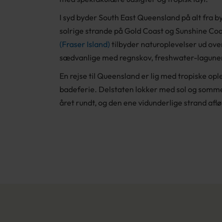
I syd byder South East Queensland på alt fra by
solrige strande på Gold Coast og Sunshine Co
(Fraser Island)
tilbyder naturoplevelser ud ove
sædvanlige med regnskov, freshwater-lagune
En rejse til Queensland er lig med tropiske opl
badeferie. Delstaten lokker med sol og somm
året rundt, og den ene vidunderlige strand afl