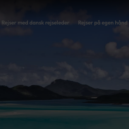
Rejser med dansk rejseleder
Rejser på egen hånd