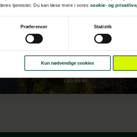
 deres tjenester. Du kan læse mere i vores
cookie- og privatlivs
Sydney, Ayers Rock,
sandøer og Great
Barrier Reef
Præferencer
Statistik
Kun nødvendige cookies
LÆS MERE