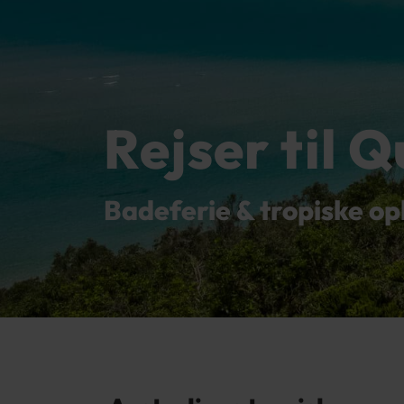
Rejser til 
Badeferie & tropiske op