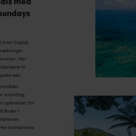
adis med
tsundays
, hvor tropisk
strækninger
evelser. Her
idundere til
opiske øer.
 områder
r snorkling,
r oplevelser for
 finder I
hitehaven
teter kombineres