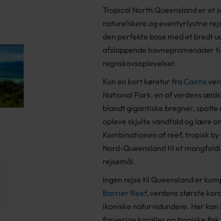
Tropical North Queensland er et s
naturelskere og eventyrlystne re
den perfekte base med et bredt udv
afslappende havnepromenader til
regnskovsoplevelser.
Kun en kort køretur fra
Cairns
ven
National Park, en af verdens ælds
blandt gigantiske bregner, spotte e
opleve skjulte vandfald og lære o
Kombinationen af reef, tropisk 
Nord-Queensland til et mangfoldi
rejsemål.
Ingen rejse til Queensland er kom
Barrier Reef,
verdens største kora
ikoniske naturvidundere. Her kan I
farverige koraller og tropiske fisk