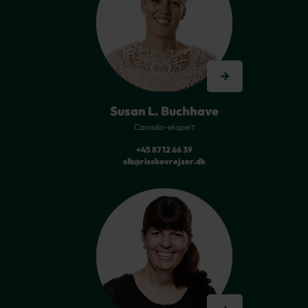
Susan L. Buchhave
Canada-ekspert
+45 87 12 66 39
slb@risskovrejser.dk