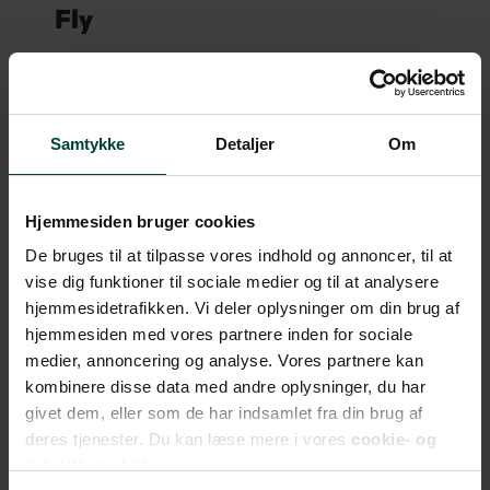
Fly
Danmark – Vancouver
Vancouver – Danmark
Samtykke
Detaljer
Om
Hotel
18 overnatninger på hoteller anbefalet af
Hjemmesiden bruger cookies
Risskov Rejser
De bruges til at tilpasse vores indhold og annoncer, til at
vise dig funktioner til sociale medier og til at analysere
Bil
hjemmesidetrafikken. Vi deler oplysninger om din brug af
hjemmesiden med vores partnere inden for sociale
17 dages billeje fra Vancouver til Vancouver
medier, annoncering og analyse. Vores partnere kan
(AVIS GRP E - FCAR)
kombinere disse data med andre oplysninger, du har
Kasko- og ansvarsforsikring
givet dem, eller som de har indsamlet fra din brug af
deres tjenester. Du kan læse mere i vores
cookie- og
Fri kilometer
privatlivspolitik.
1 ekstra fører