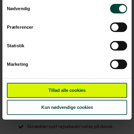
Samtykkevalg
Se udvalget af biler her
Nødvendig
Færge
Præferencer
Tsawwassen (Vancouver syd) til Swartz Bay
(Vancouver Island)
Statistik
Nanaimo (Vancouver Island) til Horseshoe Bay
(Vancouver nord)
Marketing
Du får også
En personlig rejsekonsulent, der planlægger
Tillad alle cookies
rejsen sammen med dig fra start til slut
Discovery Pass, som giver adgang til mere
Kun nødvendige cookies
end 80 nationalparker og historiske steder i
Canada
Skræddersyet rejsebeskrivelse på dansk