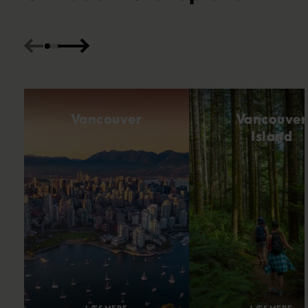
Vancouver
Vancouver
Island
LÆS MERE
LÆS MERE