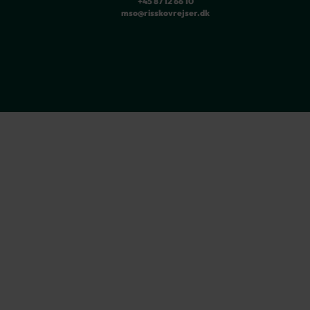
+45 87 12 66 10
mso@risskovrejser.dk