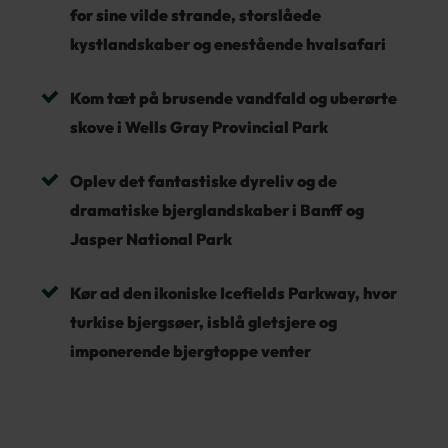
for sine vilde strande, storslåede
kystlandskaber og enestående hvalsafari
Kom tæt på brusende vandfald og uberørte
skove i Wells Gray Provincial Park
Oplev det fantastiske dyreliv og de
dramatiske bjerglandskaber i Banff og
Jasper National Park
Kør ad den ikoniske Icefields Parkway, hvor
turkise bjergsøer, isblå gletsjere og
imponerende bjergtoppe venter