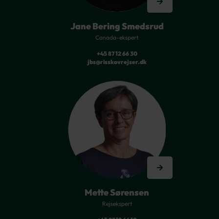
Jane Bering Smedsrud
Canada-ekspert
+45 87 12 66 30
jbs@risskovrejser.dk
Mette Sørensen
Rejsekspert