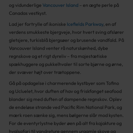
og vidunderlige
Vancouver Island
– en ægte perle på
Canadas vestkyst.
Lad jer fortrylle af ikoniske
Icefields Parkway
, en af
verdens smukkeste bjergveje, hvor hvert sving afslører
gletsjere, turkisblå bjergsøer og brusende vandfald. På
Vancouver Island venter rå naturskønhed, dybe
regnskove og et rigt dyreliv – fra majestætiske
spækhuggere og pukkelhvaler til sorte bjørne og ørne,
der svæver højt over trætoppene.
Gå på opdagelse i charmerende kystbyer som Tofino
og Ucluelet, hvor duften af hav og friskfanget seafood
blander sig med duften af dampende regnskov. Oplev
de endeløse strande ved Pacific Rim National Park, og
mærk roen sænke sig, mens bølgerne slår mod kysten.
For de eventyrlystne byder øen på alt fra kajakture og
hvalsafari til vandreture gennem urgamle skove og