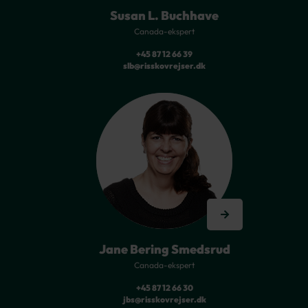
Susan L. Buchhave
Canada-ekspert
+45 87 12 66 39
slb@risskovrejser.dk
Jane Bering Smedsrud
Canada-ekspert
+45 87 12 66 30
jbs@risskovrejser.dk