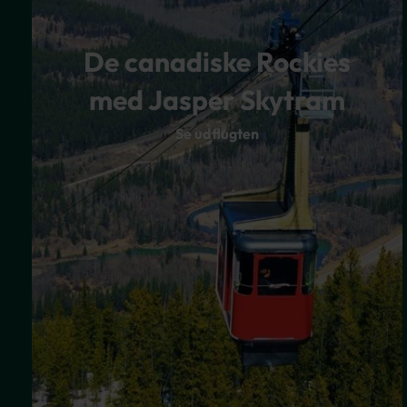
De canadiske Rockies
med Jasper Skytram
Se udflugten