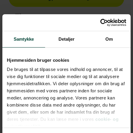
Fly
Danmark – Toronto
Vancouver – Danmark
Samtykke
Detaljer
Om
Hotel
Hjemmesiden bruger cookies
10 overnatninger på hoteller anbefalet af
De bruges til at tilpasse vores indhold og annoncer, til at
vise dig funktioner til sociale medier og til at analysere
Risskov Rejser, fordelt således:
hjemmesidetrafikken. Vi deler oplysninger om din brug af
3 overnatninger i Toronto
hjemmesiden med vores partnere inden for sociale
medier, annoncering og analyse. Vores partnere kan
2 overnatninger i Jasper
kombinere disse data med andre oplysninger, du har
2 overnatninger i Banff
givet dem, eller som de har indsamlet fra din brug af
deres tjenester. Du kan læse mere i vores
cookie- og
3 overnatninger i Vancouver
privatlivspolitik.