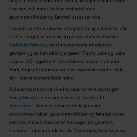
nogle af de mest dramatiske og betagende landskaber
i verden, alt imens I bliver forkælet med
gourmetmåltider og førsteklasses service.
I Jasper venter endnu en uforglemmelig oplevelse, når
I skifter toget ud med bil og på egen hånd udforsker
Icefields Parkway
, den imponerende Athabasca-
gletsjer og de turkisblå bjergsøer, Peyto Lake og Lake
Louise. I får også tid til at udforske Jasper National
Park, tage på naturskønne ture og måske spotte vilde
dyr i parkens storslåede natur.
Rutens næste eksklusive højdepunkt er luksustoget
Rocky Mountaineer
, som fører jer fra Banff til
Vancouver
. Undervejs kan I glæde jer over
panoramavinduer, gourmetmåltider og førsteklasses
service, mens I ubesværet bevæger jer gennem
Canadas imponerende Rocky Mountains, hvor hver ny