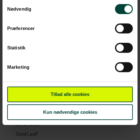
Samtykkevalg
Tog
Nødvendig
The Canadian:
Præferencer
4 dage / 3 nætters togrejse fra Toronto til
Jasper inkl. forplejning.
Tilgængelige rejseklasser er:
Statistik
Sleeper Plus Cabin
Marketing
Prestige Sleeper Class
Rocky Mountaineer:
Tillad alle cookies
2 dage / 1 nats togrejse fra Banff til Vancouver
inkl. forplejning.
Kun nødvendige cookies
Tilgængelig rejseklasser er:
Silver Leaf
Gold Leaf