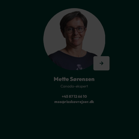
Mette Sørensen
Canada-ekspert
+45 87 12 66 10
mso@risskovrejser.dk