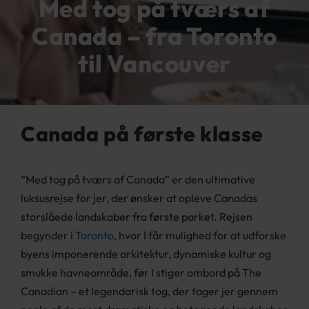
Med tog på tværs af
Canada
–
fra Toronto
til Vancouver
Canada på første klasse
”Med tog på tværs af Canada” er den ultimative
luksusrejse for jer, der ønsker at opleve Canadas
storslåede landskaber fra første parket. Rejsen
begynder i
Toronto
, hvor I får mulighed for at udforske
byens imponerende arkitektur, dynamiske kultur og
smukke havneområde, før I stiger ombord på The
Canadian – et legendarisk tog, der tager jer gennem