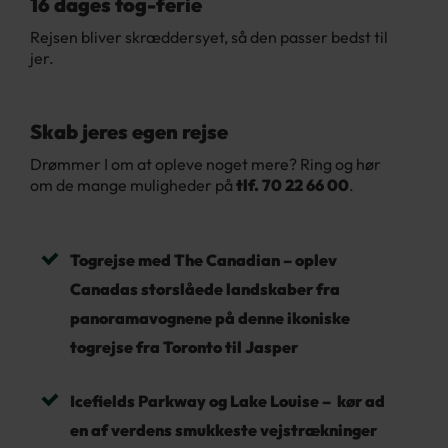
16 dages tog-ferie
Rejsen bliver skræddersyet, så den passer bedst til
jer.
Skab jeres egen rejse
Drømmer I om at opleve noget mere? Ring og hør
om de mange muligheder på
tlf. 70 22 66 00
.
Togrejse med The Canadian – oplev
Canadas storslåede landskaber fra
panoramavognene på denne ikoniske
togrejse fra Toronto til Jasper
Icefields Parkway og Lake Louise – kør ad
en af verdens smukkeste vejstrækninger