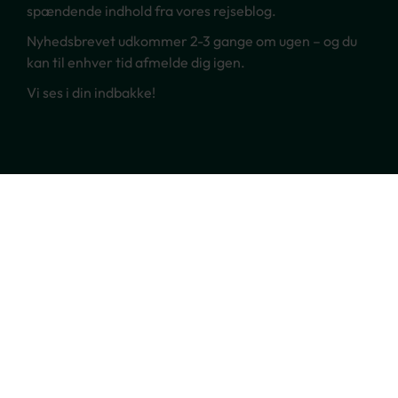
spændende indhold fra vores rejseblog.
Nyhedsbrevet udkommer 2-3 gange om ugen – og du
kan til enhver tid afmelde dig igen.
Vi ses i din indbakke!
Ring til os
70 22 66 00
Skriv til os