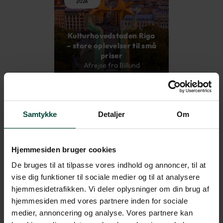
2026
Kulturhovedstaden Riga
– store oplevelser til små
priser
Afrejse fra Billund
FRA 5.995 DKK
Samtykke
Detaljer
Om
20
Hjemmesiden bruger cookies
September
2026
De bruges til at tilpasse vores indhold og annoncer, til at
vise dig funktioner til sociale medier og til at analysere
hjemmesidetrafikken. Vi deler oplysninger om din brug af
Kulturhovedstaden Riga
– store oplevelser til små
hjemmesiden med vores partnere inden for sociale
priser
medier, annoncering og analyse. Vores partnere kan
Afrejse fra Billund