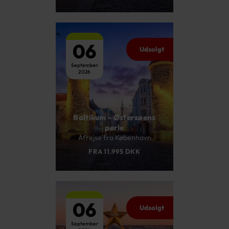
06
Udsolgt
September
2026
Baltikum - Østersøens
perle
Afrejse fra København
FRA 11.995 DKK
06
Udsolgt
September