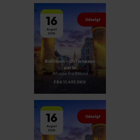
16
Udsolgt
August
2026
Baltikum - Østersøens
perle
Afrejse fra Billund
FRA 11.495 DKK
16
Udsolgt
August
2026