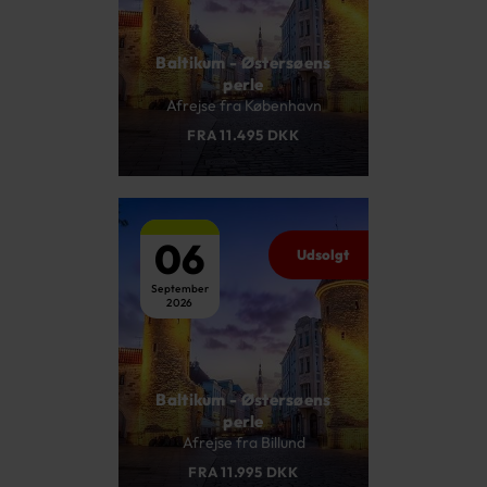
Baltikum - Østersøens
perle
Afrejse fra København
FRA 11.495 DKK
06
Udsolgt
September
2026
Baltikum - Østersøens
perle
Afrejse fra Billund
FRA 11.995 DKK