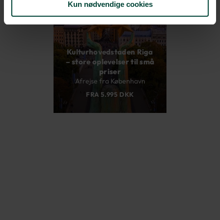
Kun nødvendige cookies
November
2026
Kulturhovedstaden Riga
– store oplevelser til små
priser
Afrejse fra København
FRA 5.995 DKK