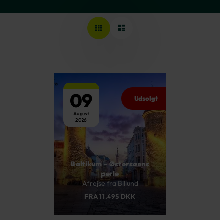
09
Udsolgt
August
2026
Baltikum - Østersøens
perle
Afrejse fra Billund
FRA 11.495 DKK