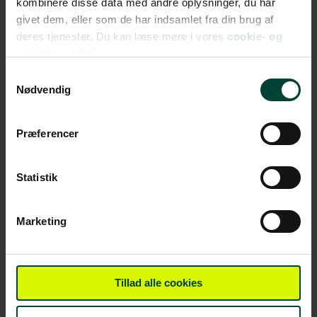
kombinere disse data med andre oplysninger, du har
FRA 5.995 DKK
givet dem, eller som de har indsamlet fra din brug af
deres tjenester. Du kan læse mere i vores
cookie- og
privatlivspolitik.
Samtykkevalg
29
Nødvendig
November
2026
Præferencer
Kulturhovedstaden Riga
Statistik
– store oplevelser til små
priser
Afrejse fra Billund
Marketing
FRA 5.995 DKK
Tillad alle cookies
29