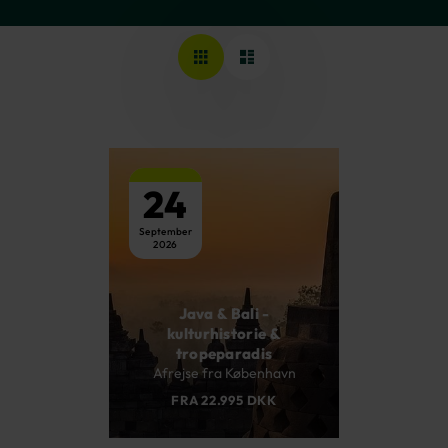
24
September
2026
Java & Bali -
kulturhistorie &
tropeparadis
Afrejse fra København
FRA 22.995 DKK