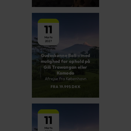
11
Marts
2027
Gudeskønne Bali – med
mulighed for ophold på
Gili Trawangan eller
Komodo
Afrejse fra København
FRA 19.995 DKK
11
Marts