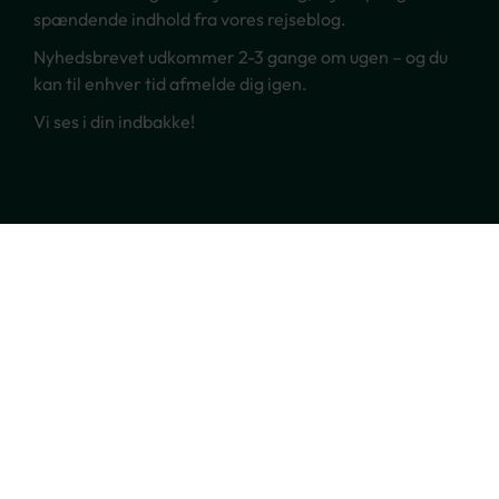
spændende indhold fra vores rejseblog.
Nyhedsbrevet udkommer 2-3 gange om ugen – og du
kan til enhver tid afmelde dig igen.
Vi ses i din indbakke!
Ring til os
70 22 66 00
Skriv til os