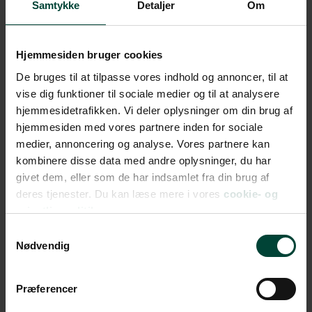
tropeparadis
Samtykke
Detaljer
Om
Afrejse fra Aarhus
FRA 27.145 DKK
Hjemmesiden bruger cookies
De bruges til at tilpasse vores indhold og annoncer, til at
vise dig funktioner til sociale medier og til at analysere
27
hjemmesidetrafikken. Vi deler oplysninger om din brug af
hjemmesiden med vores partnere inden for sociale
Marts
medier, annoncering og analyse. Vores partnere kan
2027
kombinere disse data med andre oplysninger, du har
givet dem, eller som de har indsamlet fra din brug af
Java & Bali -
deres tjenester. Du kan læse mere i vores
cookie- og
kulturhistorie &
privatlivspolitik.
tropeparadis
Samtykkevalg
Afrejse fra Aalborg
Nødvendig
FRA 27.145 DKK
Præferencer