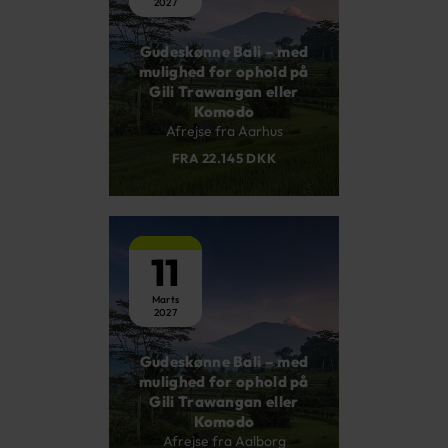
2027
Gudeskønne Bali – med
mulighed for ophold på
Gili Trawangan eller
Komodo
Afrejse fra Aarhus
FRA 22.145 DKK
11
Marts
2027
Gudeskønne Bali – med
mulighed for ophold på
Gili Trawangan eller
Komodo
Afrejse fra Aalborg