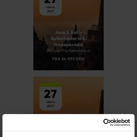
Marts
2027
Java & Bali -
kulturhistorie &
tropeparadis
Afrejse fra København
FRA 24.995 DKK
27
Marts
2027
Java & Bali -
kulturhistorie &