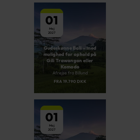
01
Maj
2027
Gudeskønne Bali – med
mulighed for ophold på
Gili Trawangan eller
Komodo
Afrejse fra Billund
FRA 19.790 DKK
01
Maj
2027