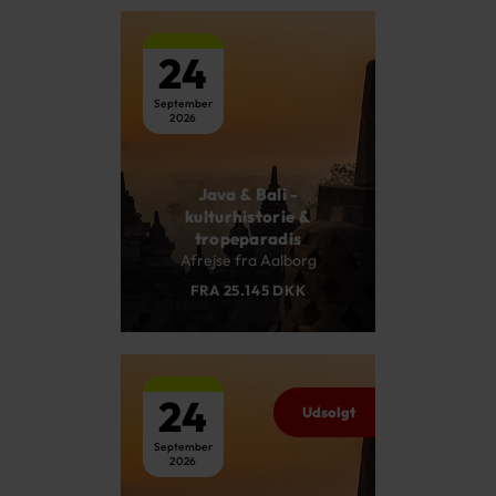
24
September
2026
Java & Bali -
kulturhistorie &
tropeparadis
Afrejse fra Aalborg
FRA 25.145 DKK
24
Udsolgt
September
2026