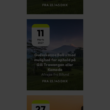
FRA 22.145 DKK
11
Marts
2027
Gudeskønne Bali – med
mulighed for ophold på
Gili Trawangan eller
Komodo
Afrejse fra Billund
FRA 22.145 DKK
27