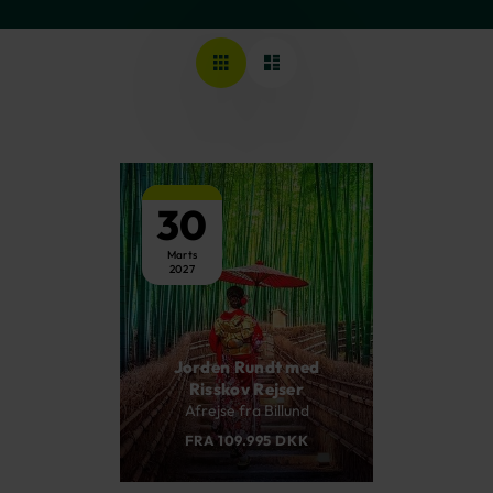
30
Marts
2027
Jorden Rundt med
Risskov Rejser
Afrejse fra Billund
FRA 109.995 DKK