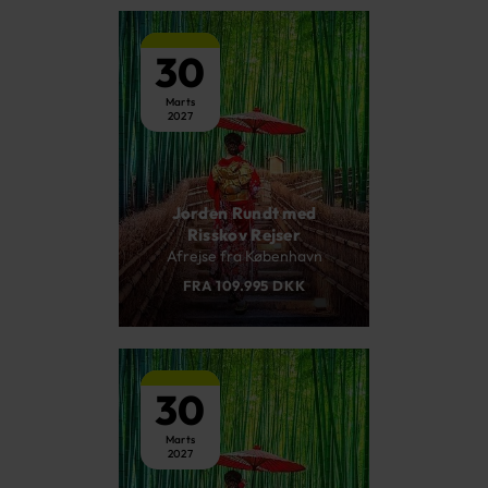
30
Marts
2027
Jorden Rundt med
Risskov Rejser
Afrejse fra København
FRA 109.995 DKK
30
Marts
2027