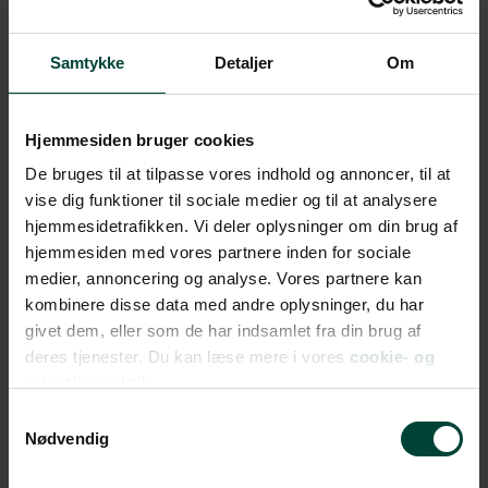
Samtykke
Detaljer
Om
17
Hjemmesiden bruger cookies
April
2027
De bruges til at tilpasse vores indhold og annoncer, til at
vise dig funktioner til sociale medier og til at analysere
hjemmesidetrafikken. Vi deler oplysninger om din brug af
Luksuskrydstogt gennem
Panamakanalen – fra
hjemmesiden med vores partnere inden for sociale
Tampa
medier, annoncering og analyse. Vores partnere kan
Afrejse fra København
kombinere disse data med andre oplysninger, du har
FRA 39.995 DKK
givet dem, eller som de har indsamlet fra din brug af
deres tjenester. Du kan læse mere i vores
cookie- og
privatlivspolitik.
Samtykkevalg
Nødvendig