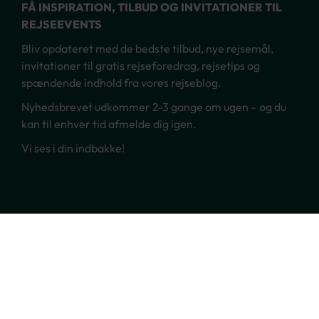
FÅ INSPIRATION, TILBUD OG INVITATIONER TIL
REJSEEVENTS
Bliv opdateret med de bedste tilbud, nye rejsemål,
invitationer til gratis rejseforedrag, rejsetips og
spændende indhold fra vores rejseblog.
Nyhedsbrevet udkommer 2-3 gange om ugen – og du
kan til enhver tid afmelde dig igen.
Vi ses i din indbakke!
Ring til os
70 22 66 00