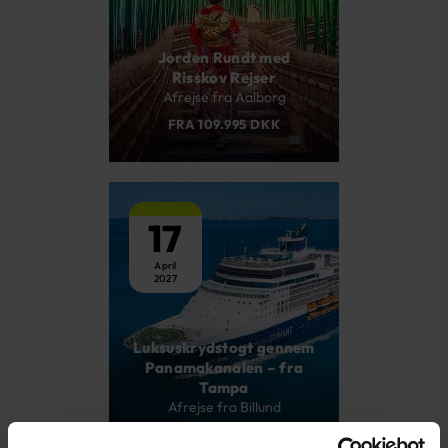
Jorden Rundt med
Risskov Rejser
Afrejse fra Aalborg
FRA 109.995 DKK
17
April
2027
Luksuskrydstogt gennem
Panamakanalen – fra
Tampa
Afrejse fra Billund
FRA 39.995 DKK