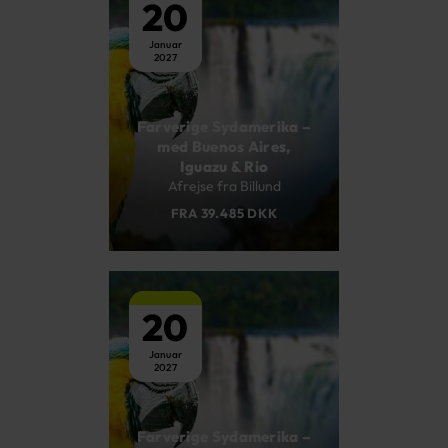
20
Januar
2027
Farverige Sydamerika –
med Buenos Aires,
Iguazu & Rio
Afrejse fra Billund
FRA 39.485 DKK
20
Januar
2027
Farverige Sydamerika –