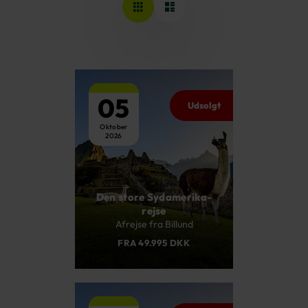
05
Udsolgt
Oktober
2026
Den store Sydamerika-
rejse
Afrejse fra Billund
FRA 49.995 DKK