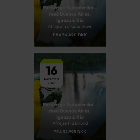
Farverige Sydamerika –
med Buenos Aires,
Iguazu & Rio
Afrejse fra København
FRA 36.490 DKK
16
November
2026
Farverige Sydamerika –
med Buenos Aires,
Iguazu & Rio
Afrejse fra Billund
FRA 32.995 DKK