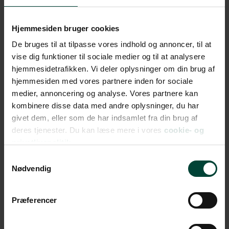
FRA 51.995 DKK
Hjemmesiden bruger cookies
De bruges til at tilpasse vores indhold og annoncer, til at
20
vise dig funktioner til sociale medier og til at analysere
hjemmesidetrafikken. Vi deler oplysninger om din brug af
Januar
hjemmesiden med vores partnere inden for sociale
2027
medier, annoncering og analyse. Vores partnere kan
kombinere disse data med andre oplysninger, du har
Farverige Sydamerika –
givet dem, eller som de har indsamlet fra din brug af
med Buenos Aires,
deres tjenester. Du kan læse mere i vores
cookie- og
Iguazu & Rio
privatlivspolitik.
Afrejse fra Billund
Samtykkevalg
FRA 35.995 DKK
Nødvendig
Præferencer
20