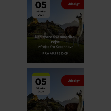
05
Udsolgt
Oktober
2026
Den store Sydamerika-
rejse
Afrejse fra København
FRA 49.995 DKK
05
Udsolgt
Oktober
2026