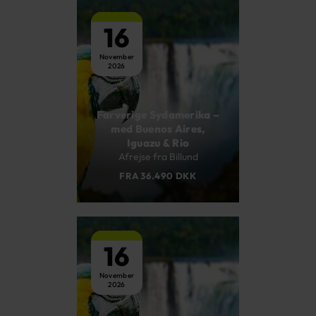
16
November
2026
Farverige Sydamerika –
med Buenos Aires,
Iguazu & Rio
Afrejse fra Billund
FRA 36.490 DKK
16
November
2026