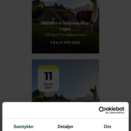
Den store Sydamerika-
rejse
Afrejse fra København
FRA 51.995 DKK
11
Januar
2027
Den store Sydamerika-
rejse
Afrejse fra Aalborg
Samtykke
Detaljer
Om