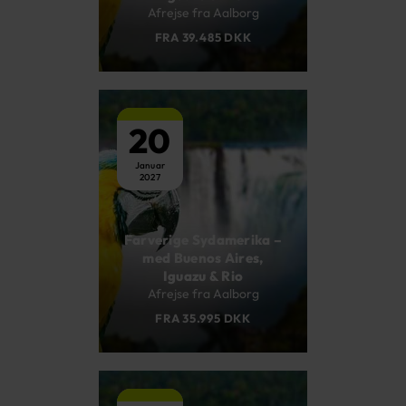
Afrejse fra Aalborg
FRA 39.485 DKK
20
Januar
2027
Farverige Sydamerika –
med Buenos Aires,
Iguazu & Rio
Afrejse fra Aalborg
FRA 35.995 DKK