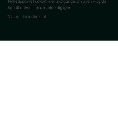
Nyhedsbrevet udkommer 2-3 gange om ugen – og du
kan til enhver tid afmelde dig igen.
Vi ses i din indbakke!
Ring til os
70 22 66 00
Skriv til os
verden@risskovrejser.dk