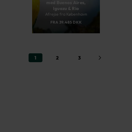
med Buenos Aires,
Iguazu & Rio
Afrejse fra København
FRA 39.485 DKK
1
2
3
Videre