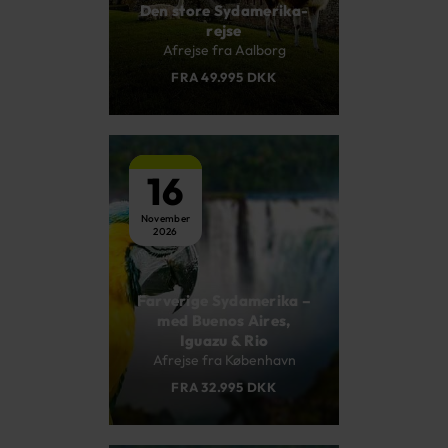
Den store Sydamerika-
rejse
Afrejse fra Aalborg
FRA 49.995 DKK
16
November
2026
Farverige Sydamerika –
med Buenos Aires,
Iguazu & Rio
Afrejse fra København
FRA 32.995 DKK