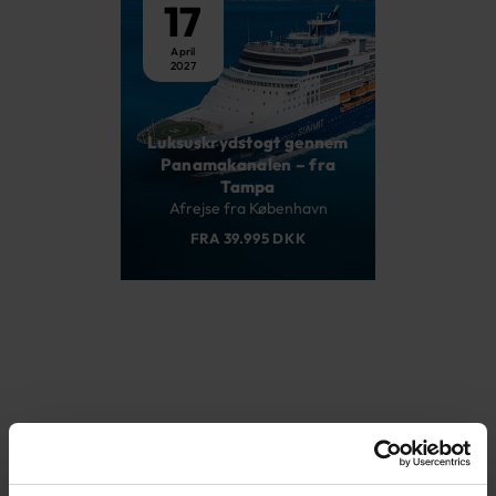
17
April
2027
Luksuskrydstogt gennem
Panamakanalen – fra
Tampa
Afrejse fra København
FRA 39.995 DKK