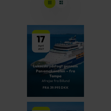
17
April
2027
Luksuskrydstogt gennem
Panamakanalen – fra
Tampa
Afrejse fra Billund
FRA 39.995 DKK