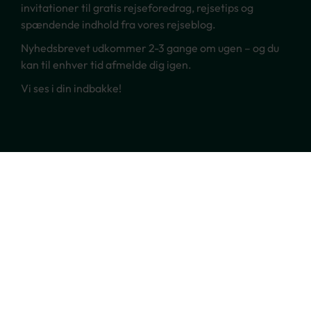
invitationer til gratis rejseforedrag, rejsetips og
spændende indhold fra vores rejseblog.
Nyhedsbrevet udkommer 2-3 gange om ugen – og du
kan til enhver tid afmelde dig igen.
Vi ses i din indbakke!
Ring til os
70 22 66 00
Skriv til os