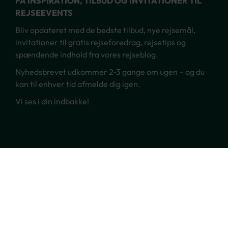
FÅ INSPIRATION, TILBUD OG INVITATIONER TIL
REJSEEVENTS
Bliv opdateret med de bedste tilbud, nye rejsemål,
invitationer til gratis rejseforedrag, rejsetips og
spændende indhold fra vores rejseblog.
Nyhedsbrevet udkommer 2-3 gange om ugen – og du
kan til enhver tid afmelde dig igen.
Vi ses i din indbakke!
Ring til os
70 22 66 00